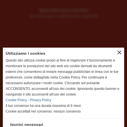
Spazio informatico e formativo
Via F.lli Rosselli 15, 56024 Ponte a Egola (PI)
close
Utilizziamo i cookies
Questo sito utilizza cookie propri al fine di migliorare il funzionamento e
P:IVA
01899010506
monitorare le prestazioni del sito web e/o cookie derivati da strumenti
info@officinavimac.it
esterni che consentono di inviare messaggi pubblicitari in linea con le tue
preferenze, come dettagliato nella Cookie Policy. Per continuare è
necessario autorizzare i nostri cookie. Cliccando sul pulsante
ACCONSENTO, acconsenti all'uso dei cookie. Ignorando questo banner e
navigando il sito acconsenti all'uso dei cookie.
Cookie Policy
-
Privacy Policy
"OBBLIGHI INFORMATIVI PER LE EROGAZIONI PUBBLICHE: GLI AIUTI DI
Il tuo consenso ha una durata massima di 6 mesi.
STATO E GLI AIUTI DE MINIMIS RICEVUTI DALLA NOSTRA IMPRESA SONO
Cookie accettati nel consenso: nessun consenso
CONTENUTI NEL REGISTRO NAZIONALE DEGLI AIUTI DI STATO DI CUI
ALL'ART. 52 DELL L. 234/2012" E CONSULTABILI AL SEGUENTE LINK,
tecnici necessari
INSERENDO COME CHIAVE DI RICERCA NEL CAMPO CODICE FISCALE