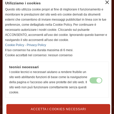
close
Utilizziamo i cookies
Questo sito utilizza cookie propri al fine di migliorare il funzionamento e
P:IVA
01899010506
monitorare le prestazioni del sito web e/o cookie derivati da strumenti
info@officinavimac.it
esterni che consentono di inviare messaggi pubblicitari in linea con le tue
preferenze, come dettagliato nella Cookie Policy. Per continuare è
necessario autorizzare i nostri cookie. Cliccando sul pulsante
ACCONSENTO, acconsenti all'uso dei cookie. Ignorando questo banner e
navigando il sito acconsenti all'uso dei cookie.
Cookie Policy
-
Privacy Policy
"OBBLIGHI INFORMATIVI PER LE EROGAZIONI PUBBLICHE: GLI AIUTI DI
Il tuo consenso ha una durata massima di 6 mesi.
STATO E GLI AIUTI DE MINIMIS RICEVUTI DALLA NOSTRA IMPRESA SONO
Cookie accettati nel consenso: nessun consenso
CONTENUTI NEL REGISTRO NAZIONALE DEGLI AIUTI DI STATO DI CUI
ALL'ART. 52 DELL L. 234/2012" E CONSULTABILI AL SEGUENTE LINK,
tecnici necessari
INSERENDO COME CHIAVE DI RICERCA NEL CAMPO CODICE FISCALE
I cookie tecnici e necessari aiutano a rendere fruibile un
01899010506
sito web abilitando funzioni di base come la navigazione
https://www.rna.gov.it/RegistroNazionaleTrasparenza/faces/pages/Traspar
della pagina e l'accesso alle aree protette del sito web. Il
enzaAiuto.jspx
sito web non può funzionare correttamente senza questi
cookie.
ACCETTA I COOKIES NECESSARI
Realizzazione siti web www.sitoper.it