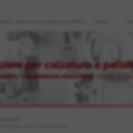
hinari
Revisioni/riverniciature/modifiche
Servizi
Ne
acchinari
Home
>
Macchinari
>
Funzione macchina