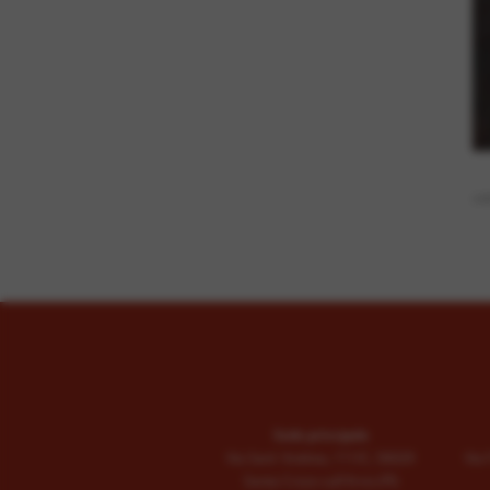
co
Sede principale
Via Sant' Andrea, 111/C, 56029
Via 
Santa Croce sull'Arno (PI)