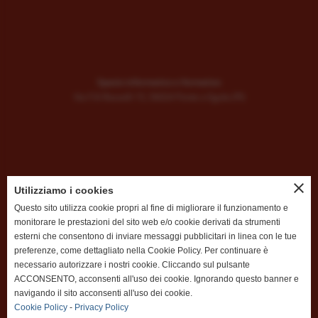
Spazio informatico e formativo
Via F.lli Rosselli 15, 56024 Ponte a Egola (PI)
close
Utilizziamo i cookies
Questo sito utilizza cookie propri al fine di migliorare il funzionamento e
P:IVA
01899010506
monitorare le prestazioni del sito web e/o cookie derivati da strumenti
info@officinavimac.it
esterni che consentono di inviare messaggi pubblicitari in linea con le tue
preferenze, come dettagliato nella Cookie Policy. Per continuare è
necessario autorizzare i nostri cookie. Cliccando sul pulsante
ACCONSENTO, acconsenti all'uso dei cookie. Ignorando questo banner e
navigando il sito acconsenti all'uso dei cookie.
Cookie Policy
-
Privacy Policy
"OBBLIGHI INFORMATIVI PER LE EROGAZIONI PUBBLICHE: GLI AIUTI DI